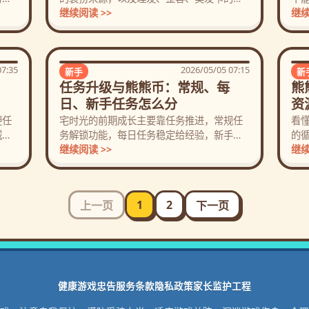
础入口。
继续阅读 >>
和
继续
07:35
2026/05/05 07:15
新手
新
任务升级与熊熊币：常规、每
熊
日、新手任务怎么分
资
便任
宅时光的前期成长主要靠任务推进，常规任
看
城还
务解锁功能，每日任务稳定给经验，新手任
的
务补充熊熊币。
继续阅读 >>
制
继续
1
2
上一页
下一页
健康游戏忠告
服务条款
隐私政策
家长监护工程