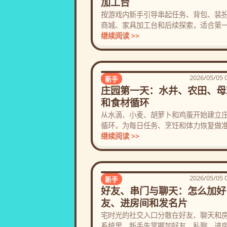
加工台
按游戏内新手引导串起任务、背包、装
商城、家具加工台和后续探索，适合第
进入宅时光的玩家。
继续阅读 >>
2026/05/05 
新手
庄园第一天：水井、农田、母
和食材循环
从水滴、小麦、胡萝卜和鸡蛋开始建立
循环，为每日任务、烹饪和体力恢复做
备。
继续阅读 >>
2026/05/05 
新手
好友、串门与聊天：怎么加好
友、进房间和发名片
宅时光的社交入口分散在好友、聊天和
系统里，新手先掌握加好友、私聊、进