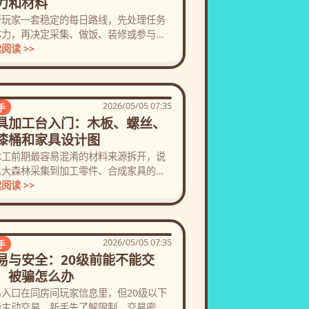
力和材料
新玩家一套稳定的每日路线，先处理任务
体力，再决定采集、做饭、装修或参与活
。
阅读 >>
2026/05/05 07:35
手
具加工台入门：木板、螺丝、
漆桶和家具设计图
木工前期最容易混淆的材料来源拆开，说
从大森林采集到加工零件、合成家具的完
路径。
阅读 >>
2026/05/05 07:35
手
易与安全：20级前能不能交
、被骗怎么办
易入口在同房间玩家信息里，但20级以下
能主动交易。新手先了解限制、交易密码