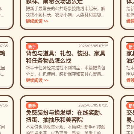
森林、南希农场怎么走
体
扮、
把新手最常去的公共场景按路线串起来，解
给
一次
决找不到村长、农场小狗、大森林和美容院
和
的问题。
继续阅读 >>
动
继续
07:35
2026/05/05 07:35
新手
新
鸡
背包与道具：礼包、装扮、家具
家
和任务物品怎么找
油
庄园
新手卡任务经常是找不到物品，本篇把背包
把
准
分类、礼包使用、装扮保存和家具布置串成
明
一条线。
继续阅读 >>
整
继续
07:35
2026/05/05 07:35
新手
新
免费装扮与换发型：在线奖励、
交
扭蛋、抽抽乐和美容院
易
房间
不充值也能收集外观，本篇整理新手可接触
交
房间
的装扮来源，以及理发、整容、美发卡的基
不