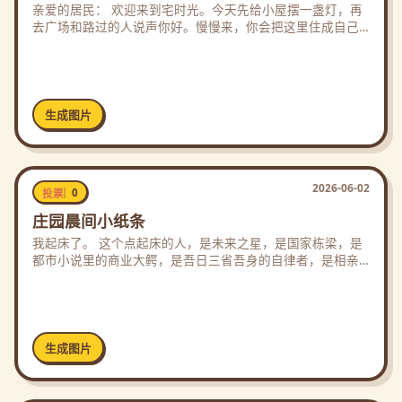
亲爱的居民： 欢迎来到宅时光。今天先给小屋摆一盏灯，再
去广场和路过的人说声你好。慢慢来，你会把这里住成自己
的样子。
生成图片
2026-06-02
0
投票
庄园晨间小纸条
我起床了。 这个点起床的人，是未来之星，是国家栋梁，是
都市小说里的商业大鳄，是吾日三省吾身的自律者，是相亲
节目里的心动嘉宾，是自然界的丛林之王。
生成图片