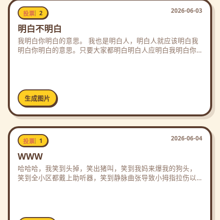
2026-06-03
2
投票
明白不明白
我明白你明白的意思。 我也是明白人，明白人就应该明白我
明白你明白的意思。只要大家都明白明白人应明白我明白你
明白的意思。这样明白人就能明白其他明白人所明白的事。
生成图片
2026-06-04
1
投票
WWW
哈哈哈，我笑到头掉，笑出猪叫，笑到我妈来爆我的狗头，
笑到全小区都戴上助听器，笑到静脉曲张导致小拇指拉伤以
至于司马光砸缸把自己砸伤，笑到方圆十里声控灯为我闪
耀。