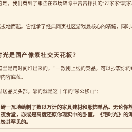
的是，我们看到了那些在市场缝隙中苦苦挣扎的“过家家”玩
端拔地而起。它继承了经典网页社区游戏最核心的精髓，同时
宅时光是国产像素社交天花板？
壁垒是用时间堆出来的。” 一款刚上线的竞品，可以抄袭你的
的内容底蕴。
稳居品类头部，靠的就是这十年的“愚公移山”：
一砖一瓦地绘制了数以万计的家具建材和服饰单品。无论你
深夜食堂，亦或是高度还原你现实中的卧室，《宅时光》的
是极其罕见的。