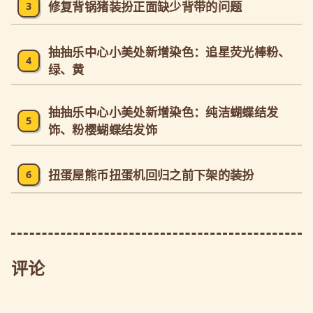
修复背锅猪装扮正面缺少背带的问题
3
抽抽乐中心小美处新增染色：追星荧光棒粉、
4
绿、黄
抽抽乐中心小美处新增染色：纯洁蝴蝶结发
5
饰、粉樱蝴蝶结发饰
扭蛋屋熊币扭蛋机回归之前下架的装扮
6
评论